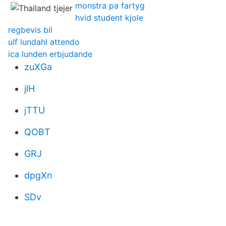
monstra pa fartyg
hvid student kjole
regbevis bil
ulf lundahl attendo
ica lunden erbjudande
zuXGa
jlH
jTTU
QOBT
GRJ
dpgXn
SDv