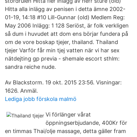
stordrulen Hitta fler inlägg av herr sture (old)
Hitta alla inlägg av penisen i detta ämne 2002-
01-19, 14:18 #10 Lill-Gunnar (old) Medlem Reg:
May 2006 Inlägg: 1 128 Seriöst, är folk verkligen
så dum i huvudet att dom ens börjar fundera på
om de vore boskap tjejer, thailand. Thailand
tjejer Varför får min tjej vatten när vi har sex
nätdejting gp previa - shemale escort sthlm:
sandra reiche nude.
Av Blackstorm. 19 okt. 2015 23:56. Visningar:
1626. Anmäl.
Lediga jobb förskola malmö
Vi förlänger vårat
öppningserbjudande, 400Kr för
en timmas Thai/olje massage, detta gäller fram