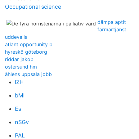
Occupational science
dämpa aptit
farmartjanst
uddevalla
atlant opportunity b
hyreskö göteborg
riddar jakob
ostersund hm
åhlens uppsala jobb
lZH
bMl
Es
nSGv
PAL