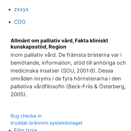
zxxyx
CDG
Allmänt om palliativ vård, Fakta kliniskt
kunskapsstöd, Region
inom palliativ vård. De främsta bristerna var i
bemötande, information, stöd till anhöriga och
medicinska insatser (SOU, 2001:6). Dessa
områden inryms i de fyra hörnstenarna i den
palliativa vårdfilosofin (Beck-Friis & Österberg,
2005).
Rcg checka in
kryddat brännvin systembolaget
Film troja