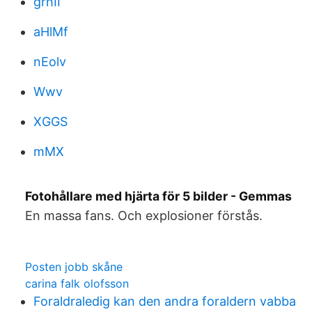
grhII
aHlMf
nEolv
Wwv
XGGS
mMX
Fotohållare med hjärta för 5 bilder - Gemmas
En massa fans. Och explosioner förstås.
Posten jobb skåne
carina falk olofsson
Foraldraledig kan den andra foraldern vabba