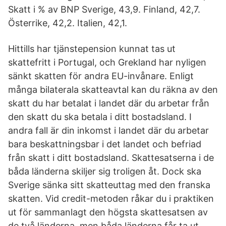
Skatt i % av BNP Sverige, 43,9. Finland, 42,7.
Österrike, 42,2. Italien, 42,1.
Hittills har tjänstepension kunnat tas ut
skattefritt i Portugal, och Grekland har nyligen
sänkt skatten för andra EU-invånare. Enligt
många bilaterala skatteavtal kan du räkna av den
skatt du har betalat i landet där du arbetar från
den skatt du ska betala i ditt bostadsland. I
andra fall är din inkomst i landet där du arbetar
bara beskattningsbar i det landet och befriad
från skatt i ditt bostadsland. Skattesatserna i de
båda länderna skiljer sig troligen åt. Dock ska
Sverige sänka sitt skatteuttag med den fran­ska
skatten. Vid credit-metoden råkar du i praktiken
ut för sammanlagt den högsta skattesatsen av
de två länderna, men båda länderna får ta ut