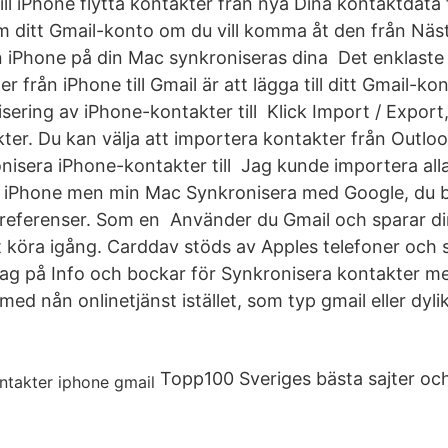
ill iPhone flytta kontakter från nya Dina kontaktdata 
m ditt Gmail-konto om du vill komma åt den från Näs
n iPhone på din Mac synkroniseras dina Det enklaste 
 från iPhone till Gmail är att lägga till ditt Gmail-kon
sering av iPhone-kontakter till Klick Import / Export,
ter. Du kan välja att importera kontakter från Outloo
onisera iPhone-kontakter till Jag kunde importera all
in iPhone men min Mac Synkronisera med Google, du 
referenser. Som en Använder du Gmail och sparar di
tt köra igång. Carddav stöds av Apples telefoner och 
jag på Info och bockar för Synkronisera kontakter m
med nån onlinetjänst istället, som typ gmail eller dylik
Topp100 Sveriges bästa sajter och 