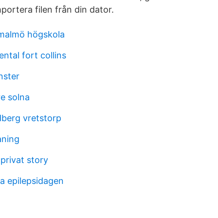
ortera filen från din dator.
 malmö högskola
ntal fort collins
ster
e solna
berg vretstorp
aning
privat story
la epilepsidagen