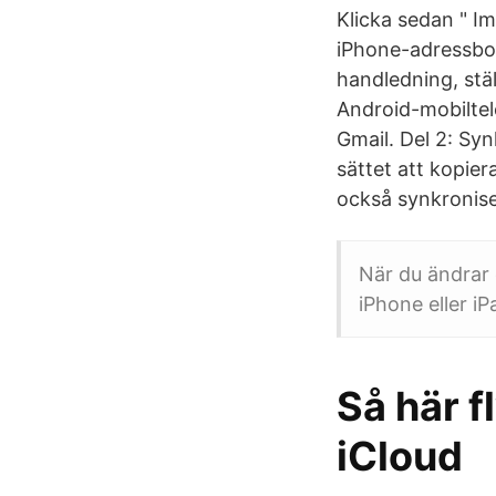
Klicka sedan " Imp
iPhone-adressbok
handledning, stäl
Android-mobiltel
Gmail. Del 2: Syn
sättet att kopie
också synkronise
När du ändrar 
iPhone eller i
Så här f
iCloud