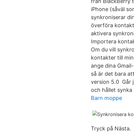
från BlackBerry t
iPhone (såväl so
synkroniserar di
överföra kontakter
aktivera synkroni
Importera kontak
Om du vill synkr
kontakter till m
ange dina Gmail-
så är det bara a
version 5.0 Går 
och hållet synka 
Barn moppe
Tryck på Nästa.