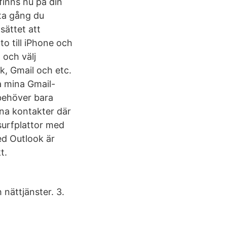
finns nu på din
ta gång du
sättet att
to till iPhone och
 och välj
k, Gmail och etc.
a mina Gmail-
behöver bara
na kontakter där
surfplattor med
ed Outlook är
t.
nättjänster. 3.