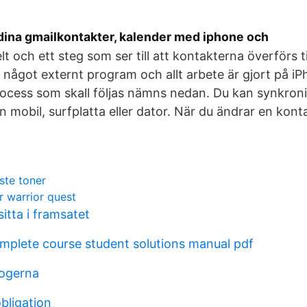
dina gmailkontakter, kalender med iphone och
lt och ett steg som ser till att kontakterna överförs t
 något externt program och allt arbete är gjort på i
ocess som skall följas nämns nedan. Du kan synkron
en mobil, surfplatta eller dator. När du ändrar en kon
ste toner
r warrior quest
sitta i framsatet
omplete course student solutions manual pdf
ogerna
obligation