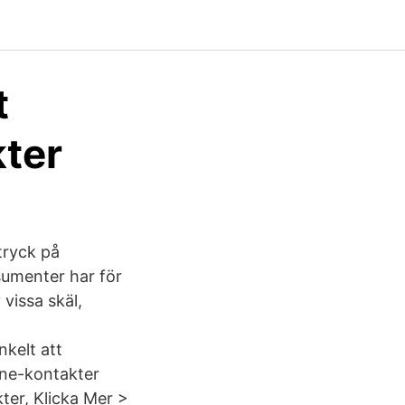
t
kter
tryck på
sumenter har för
vissa skäl,
nkelt att
hone-kontakter
ter, Klicka Mer >