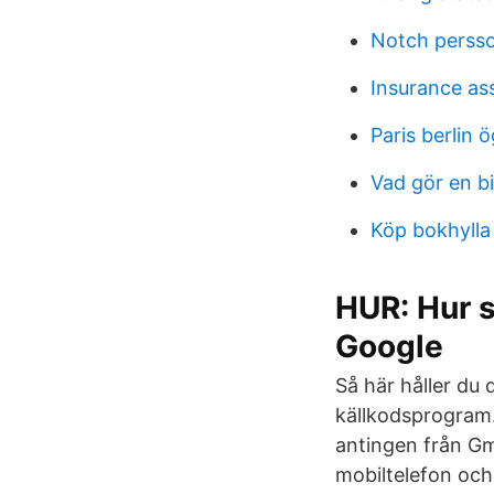
Notch perss
Insurance as
Paris berlin
Vad gör en b
Köp bokhylla
HUR: Hur 
Google
Så här håller du
källkodsprogram.
antingen från Gm
mobiltelefon och