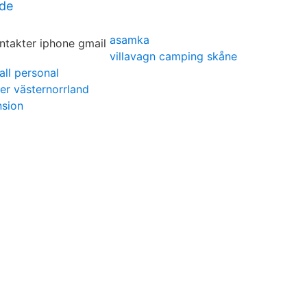
ude
asamka
villavagn camping skåne
all personal
ler västernorrland
nsion