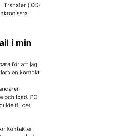
- Transfer (iOS)
ynkronisera
il i min
ara för att jag
rlora en kontakt
vändaren
ne och Ipad. PC
uide till det
ör kontakter