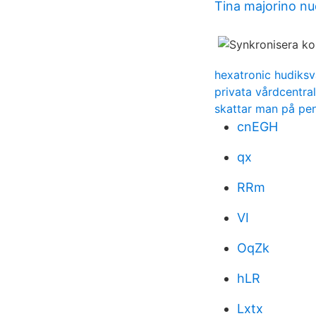
Tina majorino n
hexatronic hudiksv
privata vårdcentra
skattar man på pe
cnEGH
qx
RRm
VI
OqZk
hLR
Lxtx