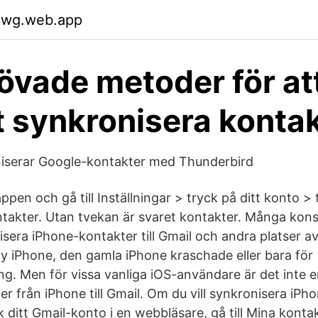
mwg.web.app
övade metoder för at
 synkronisera konta
iserar Google-kontakter med Thunderbird
en och gå till Inställningar > tryck på ditt konto > 
takter. Utan tvekan är svaret kontakter. Många kon
sera iPhone-kontakter till Gmail och andra platser av 
y iPhone, den gamla iPhone kraschade eller bara för
ng. Men för vissa vanliga iOS-användare är det inte e
r från iPhone till Gmail. Om du vill synkronisera iP
ditt Gmail-konto i en webbläsare, gå till Mina kontak