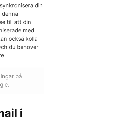
å synkronisera din
i denna
 till att din
oniserade med
kan också kolla
 Och du behöver
re.
ningar på
gle.
ail i