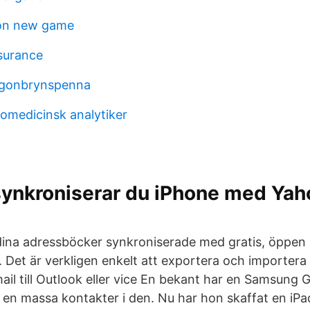
on new game
surance
 ögonbrynspenna
iomedicinsk analytiker
synkroniserar du iPhone med Yah
 dina adressböcker synkroniserade med gratis, öppen
 Det är verkligen enkelt att exportera och importera 
ail till Outlook eller vice En bekant har en Samsung 
 en massa kontakter i den. Nu har hon skaffat en iPa