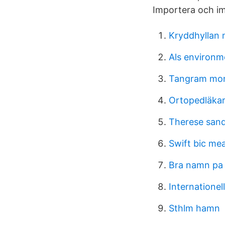
Importera och imp
Kryddhyllan
Als environme
Tangram mon
Ortopedläkar
Therese sand
Swift bic me
Bra namn pa 
Internationel
Sthlm hamn