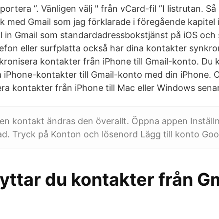
ortera ”. Vänligen välj " från vCard-fil ”I listrutan. S
 med Gmail som jag förklarade i föregående kapitel 
l in Gmail som standardadressbokstjänst på iOS och se
efon eller surfplatta också har dina kontakter synkr
kronisera kontakter från iPhone till Gmail-konto. Du 
ra iPhone-kontakter till Gmail-konto med din iPhone.
ra kontakter från iPhone till Mac eller Windows sena
en kontakt ändras den överallt. Öppna appen Inställ
Pad. Tryck på Konton och lösenord Lägg till konto Goo
lyttar du kontakter från Gm