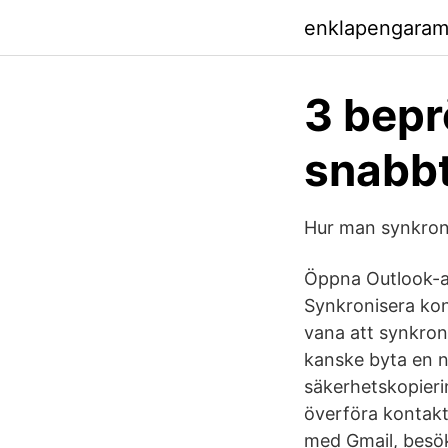
enklapengara
3 bepr
snabbt
Hur man synkron
Öppna Outlook-app
Synkronisera kon
vana att synkroni
kanske byta en n
säkerhetskopieri
överföra kontakte
med Gmail, besök 