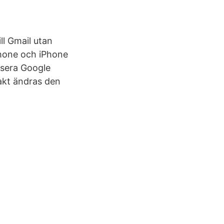
ill Gmail utan
Phone och iPhone
isera Google
takt ändras den