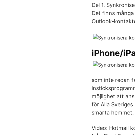
Del 1. Synkronise
Det finns många 
Outlook-kontakter
iPhone/iPa
som inte redan f
insticksprogram
möjlighet att ans
för Alla Sveriges
smarta hemmet. T
Video: Hotmail k