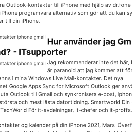
ra Outlook-kontakter till iPhone med hjälp av dr.fone 
iPhone programvara alternativ som gör att du kan s
 till din iPhone.
Hur använder jag Gma
d? - ITsupporter
Jag rekommenderar inte det här, b
är paranoid att jag kommer att fö
anns i mina Windows Live Mail-kontakter. Det nya
met Google Apps Sync for Microsoft Outlook ger an
luta Outlook till Gmail och synkronisera e-post, Ipho
 största och mest lästa datortidning. Smartworld Din g
echWorld För it-avdelningar, it-chefer och it-proffs.
ontakter og kalender på din iPhone 2021, Mars Överf