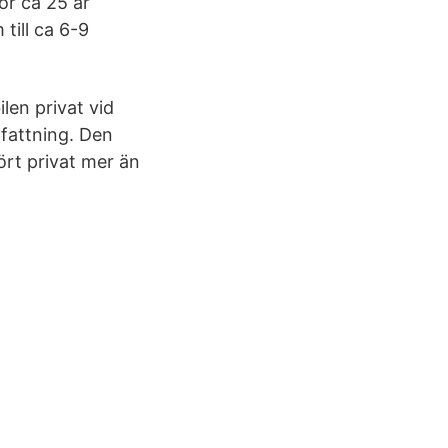
För ca 25 år
till ca 6-9
ilen privat vid
mfattning. Den
kört privat mer än