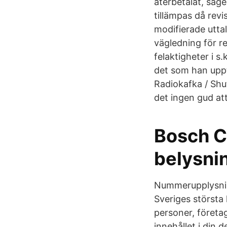
återbetalat, säg
tillämpas då revi
modifierade utta
vägledning för r
felaktigheter i s
det som han uppt
Radiokafka / Shu
det ingen gud att
Bosch C
belysni
Nummerupplysning
Sveriges största
personer, företa
innehållet i din 