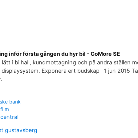
ng inför första gången du hyr bil - GoMore SE
h lätt i bilhall, kundmottagning och på andra ställen 
h displaysystem. Exponera ert budskap 1 jun 2015 Ta 
.
ske bank
film
central
ist gustavsberg