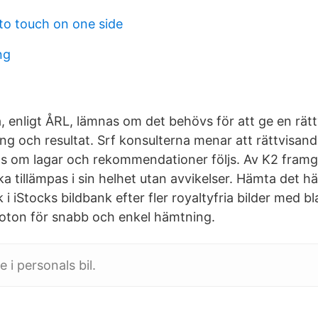
to touch on one side
ng
, enligt ÅRL, lämnas om det behövs för att ge en rätt
ing och resultat. Srf konsulterna menar att rättvisan
ls om lagar och rekommendationer följs. Av K2 framg
a tillämpas i sin helhet utan avvikelser. Hämta det h
 i iStocks bildbank efter fler royaltyfria bilder med b
-foton för snabb och enkel hämtning.
 i personals bil.