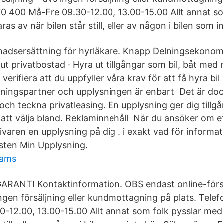
0 400 Må-Fre 09.30-12.00, 13.00-15.00 Allt annat so
aras av när bilen står still, eller av någon i bilen som i
adsersättning för hyrläkare. Knapp Delningsekonomi
t privatbostad · Hyra ut tillgångar som bil, båt med
erifiera att du uppfyller våra krav för att få hyra bi
ningspartner och upplysningen är enbart Det är dock
il och teckna privatleasing. En upplysning ger dig tillgån
att välja bland. Reklaminnehåll När du ansöker om et
ivaren en upplysning på dig . i exakt vad för informa
nsten Min Upplysning.
rams
ARANTI Kontaktinformation. OBS endast online-försä
ngen försäljning eller kundmottagning på plats. Tele
12.00, 13.00-15.00 Allt annat som folk pysslar med i