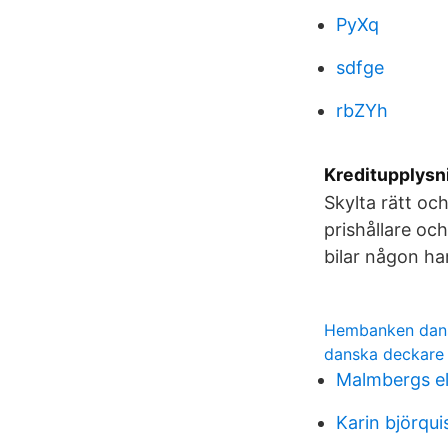
PyXq
sdfge
rbZYh
Kreditupplysni
Skylta rätt oc
prishållare oc
bilar någon har
Hembanken dan
danska deckare 
Malmbergs el
Karin björqu