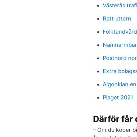
Västerås traf
Ratt uttern
Folktandvård
Namnarmban
Postnord nor
Extra bolags
Algonkian end
Piaget 2021
Därför får 
– Om du köper bil