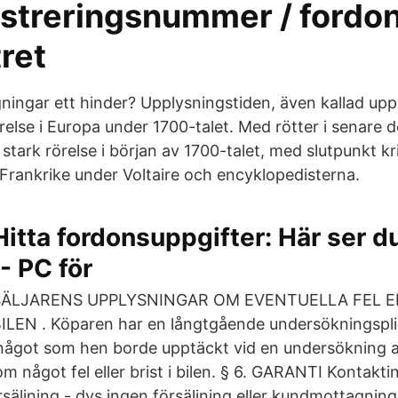
istreringsnummer / fordon
tret
ningar ett hinder? Upplysningstiden, även kallad upp
örelse i Europa under 1700-talet. Med rötter i senare 
n stark rörelse i början av 1700-talet, med slutpunkt kr
Frankrike under Voltaire och encyklopedisterna.
Hitta fordonsuppgifter: Här ser 
- PC för
SÄLJARENS UPPLYSNINGAR OM EVENTUELLA FEL EL
ILEN . Köparen har en långtgående undersökningspl
 något som hen borde upptäckt vid en undersökning av
om något fel eller brist i bilen. § 6. GARANTI Kontakt
säljning - dvs ingen försäljning eller kundmottagning