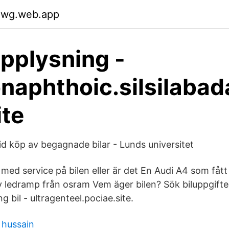
mwg.web.app
upplysning -
naphthoic.silsilabada
ite
d köp av begagnade bilar - Lunds universitet
med service på bilen eller är det En Audi A4 som fått
 ledramp från osram Vem äger bilen? Sök biluppgifte
g bil - ultragenteel.pociae.site.
 hussain