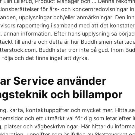
er Elin Lillerud, Product Manager och … Denna reko
sionsberättelser för års- och koncernredovisningar in
landen, upplysningar och/eller anmärkningar. Den inn
evisors rapportering i samband med att det konstater
.k. annan information. Efter hans upplysning så börjad
äckt till andra och detta är hur Buddhismen startade.
tterstock.com. Buddhister tror inte på gud. Inom Bu
 följa och det finns inget att dyrka.
ar Service använder
ngsteknik och billampor
, karta, kontaktuppgifter och mycket mer. Hitta.se
 hemsidor och ett utmärkt val för dig som letar efter
g, platser och vägbeskrivningar. Här hittar du inform
deklaration, uppgifter som är ifyllda av Skatteverket 