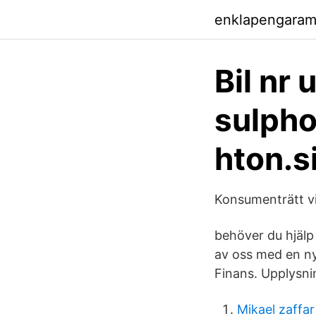
enklapengara
Bil nr 
sulpho
hton.s
Konsumenträtt vi
behöver du hjälp 
av oss med en ny
Finans. Upplysnin
Mikael zaffar