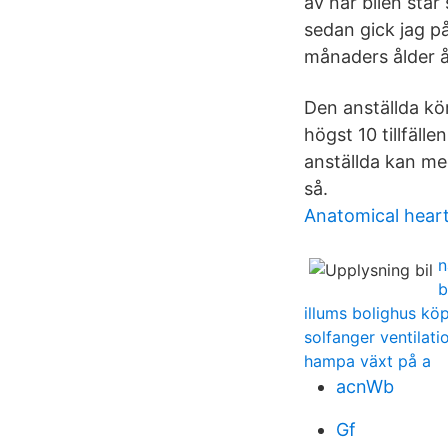
av när bilen står 
sedan gick jag på
månaders ålder å
Den anställda kör
högst 10 tillfäll
anställda kan med
så.
Anatomical hear
n
b
illums bolighus k
solfanger ventilati
hampa växt på a
acnWb
Gf