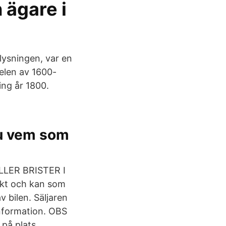
 ägare i
lysningen, var en
delen av 1600-
ing år 1800.
du vem som
LER BRISTER I
ikt och kan som
 bilen. Säljaren
information. OBS
 på plats.