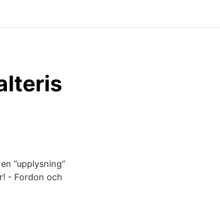
lteris
 en ”upplysning”
r! - Fordon och