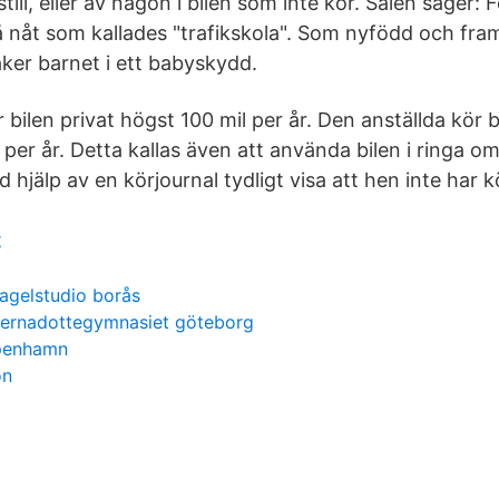
still, eller av någon i bilen som inte kör. Sälen säger: 
 nåt som kallades "trafikskola". Som nyfödd och fram 
ker barnet i ett babyskydd.
 bilen privat högst 100 mil per år. Den anställda kör b
en per år. Detta kallas även att använda bilen i ringa o
 hjälp av en körjournal tydligt visa att hen inte har 
t
agelstudio borås
ernadottegymnasiet göteborg
öpenhamn
on