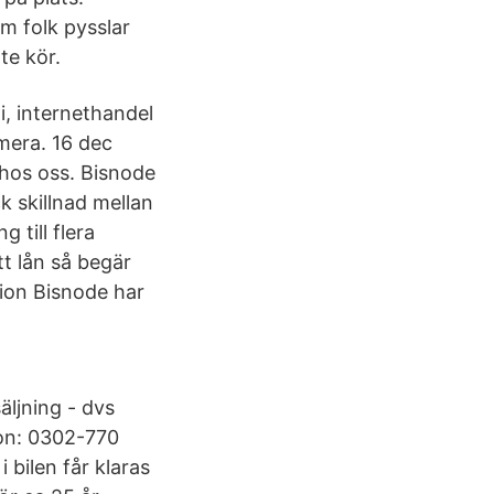
m folk pysslar
nte kör.
, internethandel
 mera. 16 dec
l hos oss. Bisnode
 skillnad mellan
g till flera
t lån så begär
tion Bisnode har
ljning - dvs
fon: 0302-770
 bilen får klaras