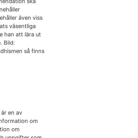
mmendation ska
nehåller
ehåller även viss
ats väsentliga
e han att lära ut
 Bild:
ddhismen så finns
 är en av
 information om
ation om
och uppgifter som