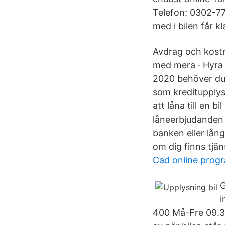
Telefon: 0302-77
med i bilen får kl
Avdrag och kostn
med mera · Hyra u
2020 behöver du v
som kreditupplys
att låna till en b
låneerbjudanden 
banken eller lång
om dig finns tjä
Cad online prog
G
i
400 Må-Fre 09.30-