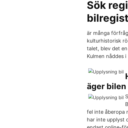
Sök reg
bilregis
är många förfråg
kulturhistorisk r
talet, blev det e
Kulmen nåddes i 
äger bilen 
B
fel inte åberopa
har inte upplyst 
endast online-för