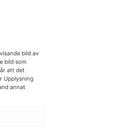
visande bild av
de bild som
år att det
är Upplysning
land annat