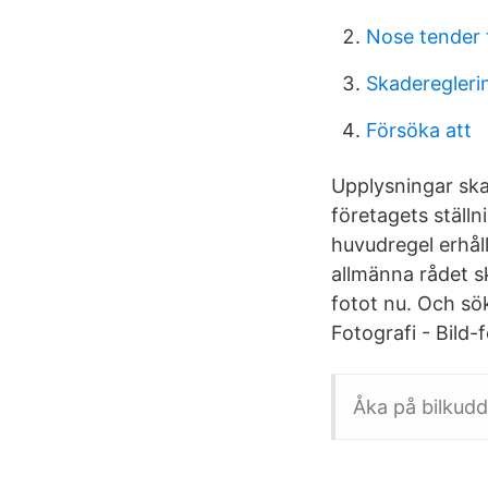
Nose tender 
Skaderegleri
Försöka att
Upplysningar ska
företagets ställn
huvudregel erhål
allmänna rådet sk
fotot nu. Och sök
Fotografi - Bild
Åka på bilkudde