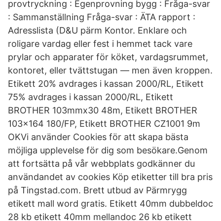
provtryckning : Egenprovning bygg : Fråga-svar
: Sammanställning Fråga-svar : ÄTA rapport :
Adresslista (D&U pärm Kontor. Enklare och
roligare vardag eller fest i hemmet tack vare
prylar och apparater för köket, vardagsrummet,
kontoret, eller tvättstugan — men även kroppen.
Etikett 20% avdrages i kassan 2000/RL, Etikett
75% avdrages i kassan 2000/RL, Etikett
BROTHER 103mmx30 48m, Etikett BROTHER
103x164 180/FP, Etikett BROTHER CZ1001 9m
OKVi använder Cookies för att skapa bästa
möjliga upplevelse för dig som besökare.Genom
att fortsätta på vår webbplats godkänner du
användandet av cookies Köp etiketter till bra pris
på Tingstad.com. Brett utbud av Pärmrygg
etikett mall word gratis. Etikett 40mm dubbeldoc
28 kb etikett 40mm mellandoc 26 kb etikett