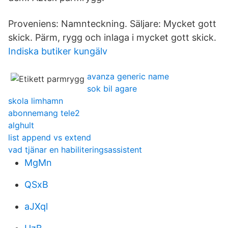
Proveniens: Namnteckning. Säljare: Mycket gott
skick. Pärm, rygg och inlaga i mycket gott skick.
Indiska butiker kungälv
avanza generic name
sok bil agare
skola limhamn
abonnemang tele2
alghult
list append vs extend
vad tjänar en habiliteringsassistent
MgMn
QSxB
aJXql