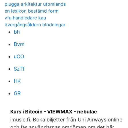
plugga arkitektur utomlands
en lexikon bestämd form
vfu handledare kau
övergångsåldern blödningar
bh
Bvm
uCO
SzTf
HK
GR
Kurs i Bitcoin - VIEWMAX - nebulae
imusic.fi. Boka biljetter från Uni Airways online
och läs användarnas omdömen om det här