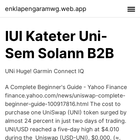
enklapengaramwg.web.app
IUI Kateter Uni-
Sem Solann B2B
UNi Huge! Garmin Connect IQ
A Complete Beginner's Guide - Yahoo Finance
finance.yahoo.com/news/uniswap-complete-
beginner-guide-100917816.html The cost to
purchase one UniSwap (UNI) token surged by
almost 24 percent in just two days of trading.
UNI/USD reached a five-day high at $4.010
during the Uniswap (USD-UNI). $0.000. (≈.