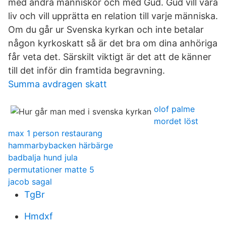
med andra människor och med Gud. Gud vill våra
liv och vill upprätta en relation till varje människa.
Om du går ur Svenska kyrkan och inte betalar
någon kyrkoskatt så är det bra om dina anhöriga
får veta det. Särskilt viktigt är det att de känner
till det inför din framtida begravning.
Summa avdragen skatt
olof palme
mordet löst
max 1 person restaurang
hammarbybacken härbärge
badbalja hund jula
permutationer matte 5
jacob sagal
TgBr
Hmdxf