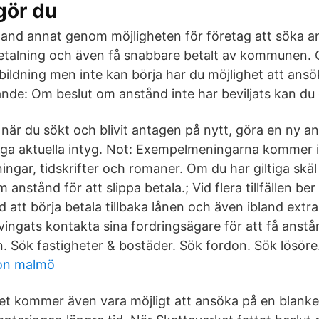
gör du
land annat genom möjligheten för företag att söka 
etalning och även få snabbare betalt av kommunen. 
tbildning men inte kan börja har du möjlighet att ansö
nde: Om beslut om anstånd inte har beviljats kan du 
när du sökt och blivit antagen på nytt, göra en ny 
ga aktuella intyg. Not: Exempelmeningarna kommer 
ngar, tidskrifter och romaner. Om du har giltiga skäl 
anstånd för att slippa betala.; Vid flera tillfällen b
 att börja betala tillbaka lånen och även ibland extra
vingats kontakta sina fordringsägare för att få anst
. Sök fastigheter & bostäder. Sök fordon. Sök lösöre
son malmö
et kommer även vara möjligt att ansöka på en blanke