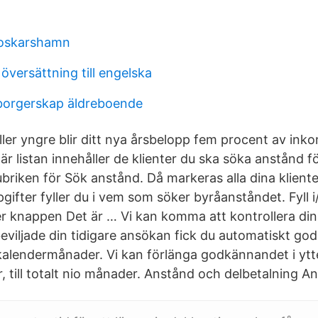
 oskarshamn
versättning till engelska
borgerskap äldreboende
ller yngre blir ditt nya årsbelopp fem procent av in
När listan innehåller de klienter du ska söka anstånd f
ubriken för Sök anstånd. Då markeras alla dina klient
fter fyller du i vem som söker byråanståndet. Fyll i
r knappen Det är … Vi kan komma att kontrollera dina 
eviljade din tidigare ansökan fick du automatiskt go
 kalendermånader. Vi kan förlänga godkännandet i ytte
 till totalt nio månader. Anstånd och delbetalning A