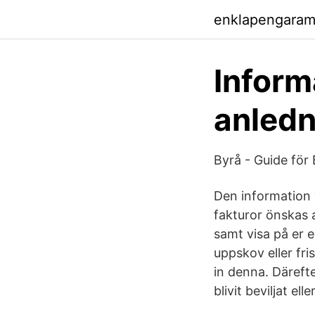
enklapengara
Inform
anledn
Byrå - Guide för
Den information v
fakturor önskas a
samt visa på er 
uppskov eller fri
in denna. Däreft
blivit beviljat elle