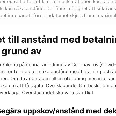
r extra tid för att lämna in deklarationen kan få anst
Du kan söka anstånd. Det finns möjlighet att söka an
 det innebär att fördallodatumet skjuts fram i maximal
t till anstånd med betalni
 grund av
len/filerna på denna anledning av Coronavirus (Covid
n för företag att söka anstånd med betalning och ä
en. Om du är antagen till en utbildning men inte kan
söka om att få skjuta Överklagande: Om beslut om an
överklaga. Överklagandet ska vara skriftligt.
egära uppskov/anstånd med dek