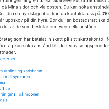
anteringen längre tid. När Skatteverket fattat beslut
 på Mina sidor och via posten. Du kan söka anstånd
Bor du i en hyreslägenhet kan du kontakta oss på 01
får uppskov på din hyra. Bor du i en bostadsrätt ska 
m det är de som beslutar om eventuella anstånd.
öretag som har betalat in skatt på sitt skattekonto i 
öretag kan söka anstånd för de redovisningsperiode
ttnader.
pedersen
vs utbildning karlshamn
isum til sydkorea
nien
office
från gmail på mobilen
ndels