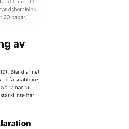
ånd fram till 1
ståndsbetalning
t 30 dagar.
ng av
-19). Bland annat
ven få snabbare
 börja har du
stånd inte har
laration