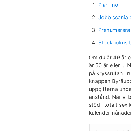
Plan mo
Jobb scania
Prenumerera ö
Stockholms 
Om du är 49 år e
är 50 år eller … 
på kryssrutan i r
knappen Byråuppgi
uppgifterna unde
anstånd. När vi b
stöd i totalt sex
kalendermånader,