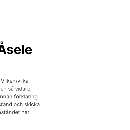
 Åsele
Vilken/vilka
ch så vidare,
nnan förklaring
nstånd och skicka
nståndet har