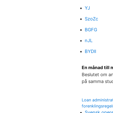
YJ
SzoZc
BGFG
nJL
BYDll
En månad till
Beslutet om an
på samma stud
Loan administra
forenklingsrege
Svensk opere