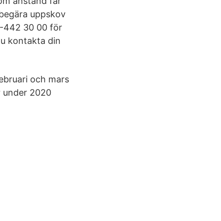
 om anstånd får
/begära uppskov
0-442 30 00 för
du kontakta din
februari och mars
r under 2020