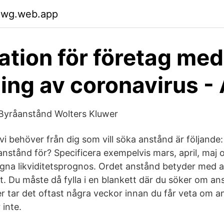
mwg.web.app
ation för företag med
ing av coronavirus -
 Byråanstånd Wolters Kluwer
i behöver från dig som vill söka anstånd är följande: 
nstånd för? Specificera exempelvis mars, april, maj o
egna likviditetsprognos. Ordet anstånd betyder med a
st. Du måste då fylla i en blankett där du söker om a
er tar det oftast några veckor innan du får veta om a
r inte.