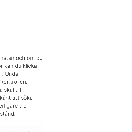
komsten och om du
ör kan du klicka
er. Under
/kontrollera
skäl till
dkänt att söka
rligare tre
nstånd.