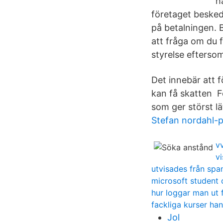
h
företaget besked
på betalningen. 
att fråga om du 
styrelse efterso
Det innebär att f
kan få skatten F
som ger störst lä
Stefan nordahl-
v
v
utvisades från spa
microsoft student 
hur loggar man ut 
fackliga kurser ha
Jol