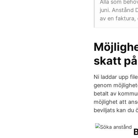
Alla som behöve
juni. Anstånd 
av en faktura,
Möjlighe
skatt på
Ni laddar upp fi
genom möjlighete
betalt av kommun
möjlighet att an
beviljats kan du 
B