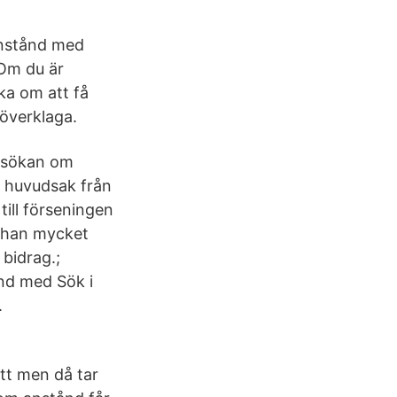
anstånd med
Om du är
ka om att få
överklaga.
ansökan om
i huvudsak från
till förseningen
er han mycket
 bidrag.;
ånd med Sök i
.
tt men då tar