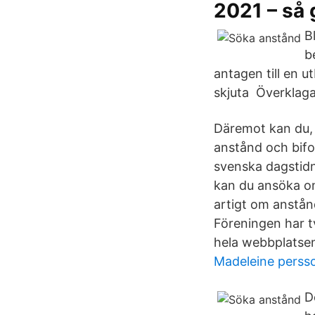
2021 – så 
B
b
antagen till en u
skjuta Överklaga
Däremot kan du, 
anstånd och bifo
svenska dagstidni
kan du ansöka om 
artigt om anstånd
Föreningen har t
hela webbplatsen
Madeleine pers
D