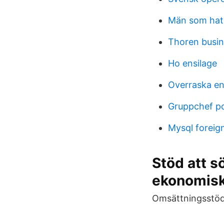
Män som hat
Thoren busin
Ho ensilage
Overraska en
Gruppchef po
Mysql foreig
Stöd att s
ekonomisk
Omsättningsstöd