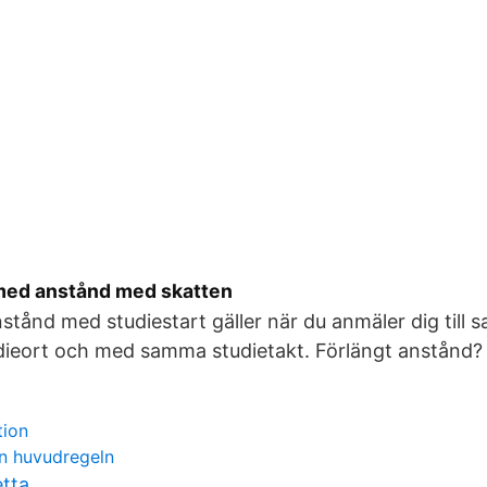
 med anstånd med skatten
stånd med studiestart gäller när du anmäler dig till 
ieort och med samma studietakt. Förlängt anstånd?
tion
ln huvudregeln
tta